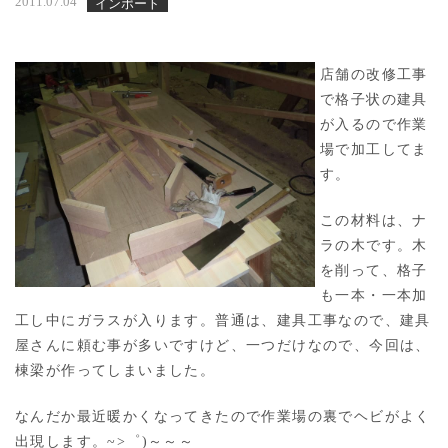
2011.07.04
インポート
店舗の改修工事
で格子状の建具
が入るので作業
場で加工してま
す。
この材料は、ナ
ラの木です。木
を削って、格子
も一本・一本加
工し中にガラスが入ります。普通は、建具工事なので、建具
屋さんに頼む事が多いですけど、一つだけなので、今回は、
棟梁が作ってしまいました。
なんだか最近暖かくなってきたので作業場の裏でヘビがよく
出現します。~>゜)～～～