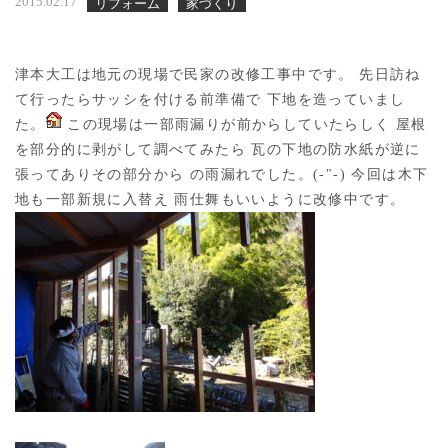
2015.02.17
リフォーム
家づくり
津本大工は地元の現場で民家の改修工事中です。 先日訪ね
て行ったらサッシを付ける前準備で 下地を造っていまし
た。
この現場は一部雨漏りが前からしていたらしく 屋根
を部分的に剥がして調べてみたら 瓦の下地の防水紙が逆に
張ってありその部分から の雨漏れでした。(-"-) 今回は木下
地も一部新規に入替え 雨仕舞もいいように改修中です。