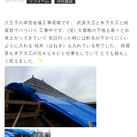
2015.03.26
リフォーム
寺社建築
八王子の本堂改修工事現場です。 武原大工と木下大工と紺
屋君でバリバリ 工事中です。(笑) 大屋根の下地も着々と出
来上がってきていて 先日行った時には軒先が下がりにくい
ように入れる 桔木（はねぎ）も入れている所でした。 紺屋
君も木下大工の元キビキビと仕事をしていて とても頼もし
く思えました。