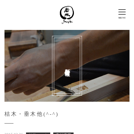
新着情報
桔木・垂木他(^-^)