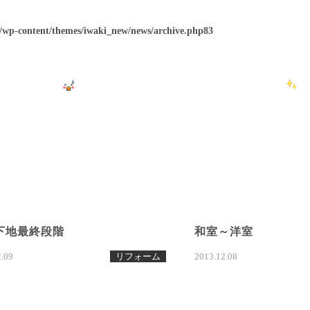
p/wp-content/themes/iwaki_new/news/archive.php
83
下地最終段階
和室～洋室
2.09
リフォーム
2013.12.08