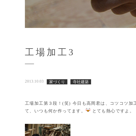
工場加工3
2013.10.03
家づくり
寺社建築
工場加工第３段！(笑) 今日も高岡君は、コツコツ加
て、いつも何か作ってます。
とても熱心ですよ。