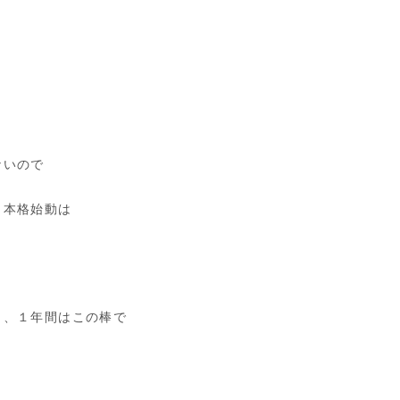
ないので
、本格始動は
き、１年間はこの棒で