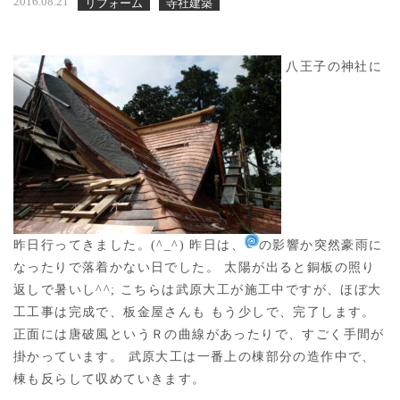
2016.08.21
リフォーム
寺社建築
八王子の神社に
昨日行ってきました。(^_^) 昨日は、
の影響か突然豪雨に
なったりで落着かない日でした。 太陽が出ると銅板の照り
返しで暑いし^^; こちらは武原大工が施工中ですが、ほぼ大
工工事は完成で、板金屋さんも もう少しで、完了します。
正面には唐破風というＲの曲線があったりで、すごく手間が
掛かっています。 武原大工は一番上の棟部分の造作中で、
棟も反らして収めていきます。