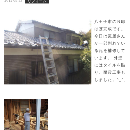
2012.09.13
リフォーム
八王子市のＮ邸
はぼ完成です。
今日は瓦屋さん
が一部割れてい
る瓦を補修して
います。 外壁
にはタイルを貼
り、耐震工事も
しました。^_^;